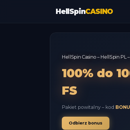
HellSpin
CASINO
HellSpin Casino – HellSpin PL –
100% do 10
FS
Pakiet powitalny – kod
BONU
Odbierz bonus