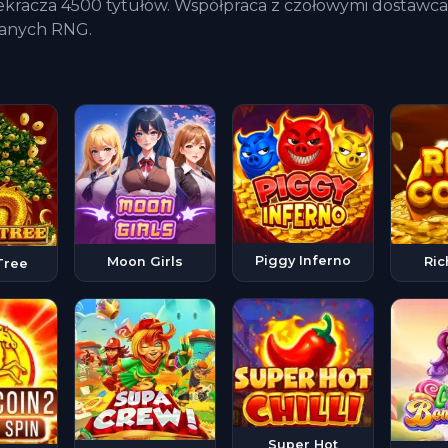
rzekracza 4500 tytułów. Współpraca z czołowymi dostaw
wanych RNG.
Piggy Inferno
Moon Girls
Ric
Tree
Super Hot