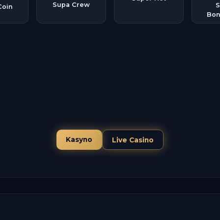
Supa Crew
Coin
Bon
Kasyno
Live Casino