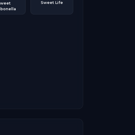
Sweet Life
Sweet
bonella